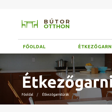
BÚTOR
OTTHON
FŐOLDAL
ÉTKEZŐGARN
Étkezőgarn
Főoldal
Étkezőgarnitúrák