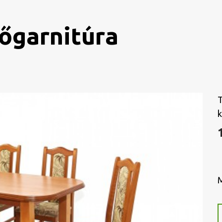
őgarnitúra
T
k