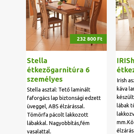
232 800 Ft
Stella
IRIS
étkezőgarnitúra 6
étke
személyes
Irish a
káva la
Stella asztal: Tető laminált
készült
faforgács lap biztonsági edzett
lábak t
üveggel, ABS élzárással.
lakkozv
Tömörfa pácolt lakkozott
mm.Kö
lábakkal. Nagyobbítás,fém
élzárá
vasalattal.