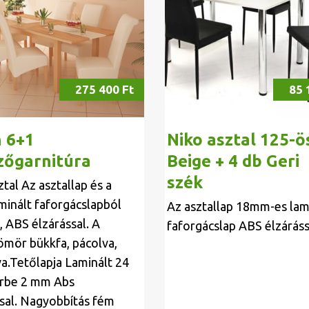
275 400 Ft
85 
h 6+1
Niko asztal 125-ö
zőgarnitúra
Beige + 4 db Geri
szék
sztal Az asztallap és a
minált faforgácslapból
Az asztallap 18mm-es lam
, ABS élzárással. A
faforgácslap ABS élzáráss
ömör bükkfa, pácolva,
a.Tetőlapja Laminált 24
rbe 2 mm Abs
ssal. Nagyobbítás fém