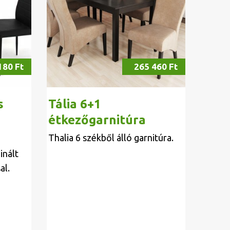
180 Ft
265 460 Ft
s
Tália 6+1
étkezőgarnitúra
Thalia 6 székből álló garnitúra.
inált
al.