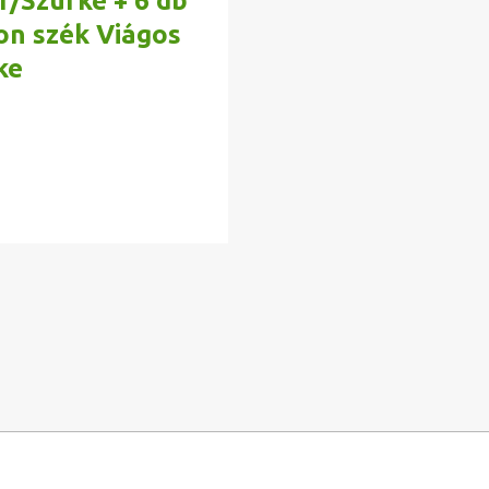
r/Szürke + 6 db
on szék Viágos
ke