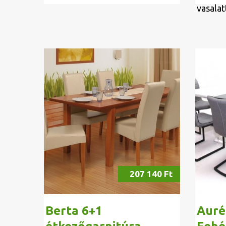
vasalat
207 140 Ft
Berta 6+1
Auré