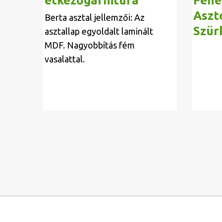
étkezőgarnitúra
Fehé
Aszt
Berta asztal jellemzői: Az
Szür
asztallap egyoldalt laminált
MDF. Nagyobbítás fém
vasalattal.