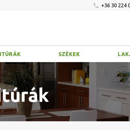
+36 30 224 
ITÚRÁK
SZÉKEK
LAK
itúrák