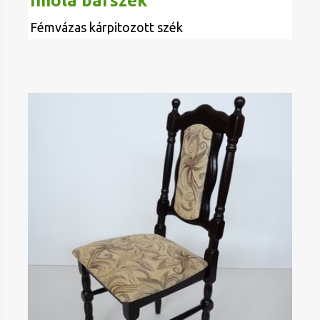
Imola bárszék
Fémvázas kárpitozott szék