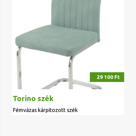
29 100 Ft
Torino szék
Fémvázas kárpitozott szék