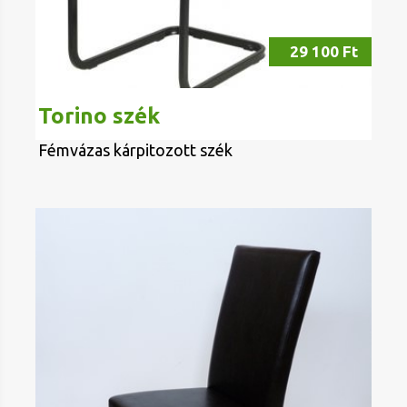
29 100 Ft
Torino szék
Fémvázas kárpitozott szék