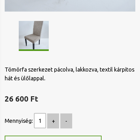
Tömörfa szerkezet pácolva, lakkozva, textil kárpitos
hát és ülőlappal.
26 600 Ft
Mennyiség: