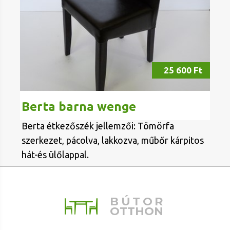
25 600 Ft
Berta barna wenge
Berta étkezőszék jellemzői: Tömörfa
szerkezet, pácolva, lakkozva, műbőr kárpitos
hát-és ülőlappal.
BÚTOR
OTTHON