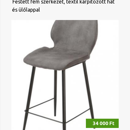
Festett fém szerkezet, textil kárpitozott hát
és ülőlappal
34 000 Ft