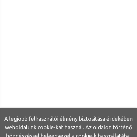
A legjobb felhasználói élmény biztosítása érdekében
weboldalunk cookie-kat használ. Az oldalon történő
böngészéssel beleegyezel a cookie-k használatába.
Bútor Otthon ©
2026
|
Minden jog fenntartva
| Készítette:
Inonvip