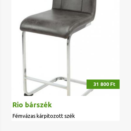
31 800 Ft
Rio bárszék
Fémvázas kárpitozott szék