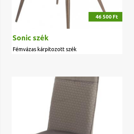
46 500 Ft
Sonic szék
Fémvázas kárpitozott szék