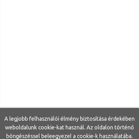
A legjobb felhasználói élmény biztosítása érdekében
weboldalunk cookie-kat használ. Az oldalon történő
böngészéssel beleegyezel a cookie-k használatába.
Bútor Otthon ©
2026
|
Minden jog fenntartva
| Készítette:
Inonvip