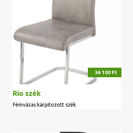
36 100 Ft
Rio szék
Fémvázas kárpitozott szék