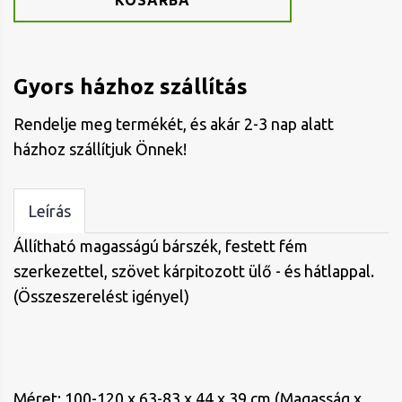
KOSÁRBA
Gyors házhoz szállítás
Rendelje meg termékét, és akár 2-3 nap alatt
házhoz szállítjuk Önnek!
Leírás
Állítható magasságú bárszék, festett fém
szerkezettel, szövet kárpitozott ülő - és hátlappal.
(Összeszerelést igényel)
Méret: 100-120 x 63-83 x 44 x 39 cm (Magasság x