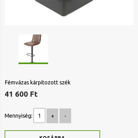
Fémvázas kárpitozott szék
41 600 Ft
Mennyiség: