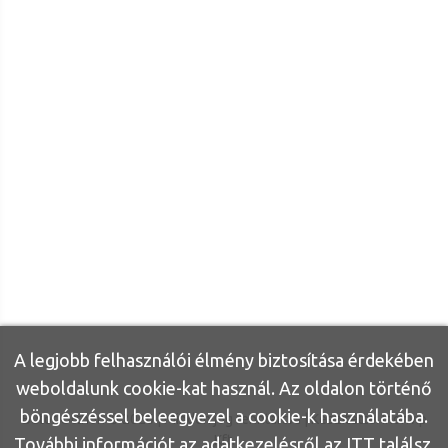
A legjobb felhasználói élmény biztosítása érdekében
weboldalunk cookie-kat használ. Az oldalon történő
böngészéssel beleegyezel a cookie-k használatába.
Bútor Otthon ©
2026
|
Minden jog fenntartva
| Készítette:
Inonvip
Kft.
További információt az adatkezelésről az
ITT
találsz.