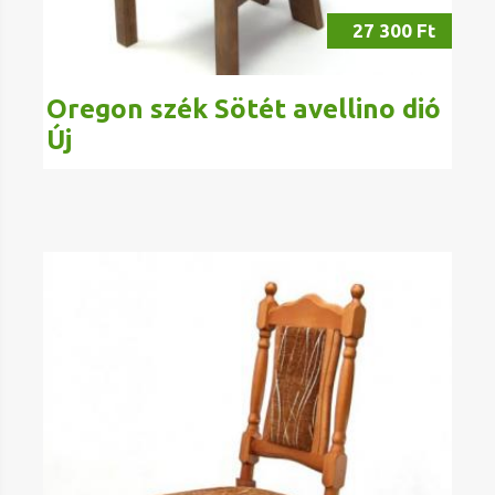
27 300 Ft
Oregon szék Sötét avellino dió
Új