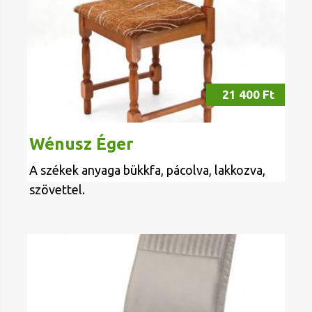
21 400 Ft
Wénusz Éger
A székek anyaga bükkfa, pácolva, lakkozva,
szövettel.