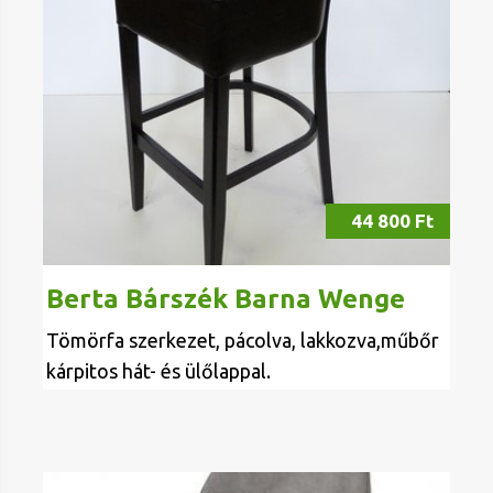
44 800 Ft
Berta Bárszék Barna Wenge
Tömörfa szerkezet, pácolva, lakkozva,műbőr
kárpitos hát- és ülőlappal.