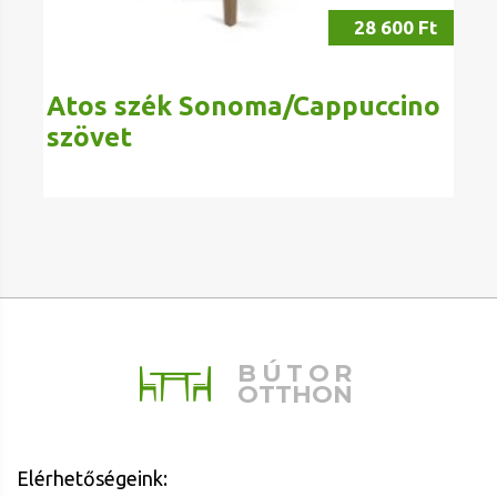
28 600 Ft
Atos szék Sonoma/Cappuccino
szövet
BÚTOR
OTTHON
Elérhetőségeink: