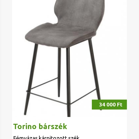
34 000 Ft
Torino bárszék
Fémvázas kárpitozott szék