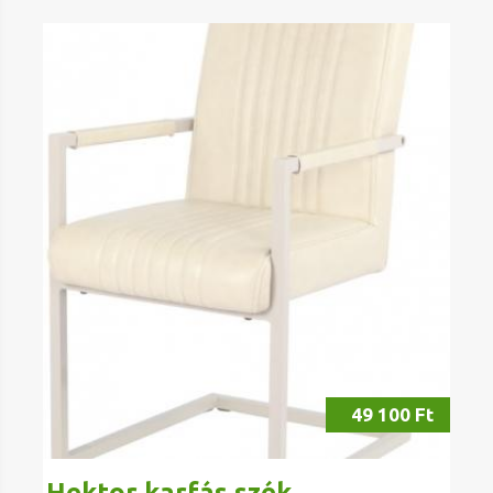
49 100 Ft
Hektor karfás szék