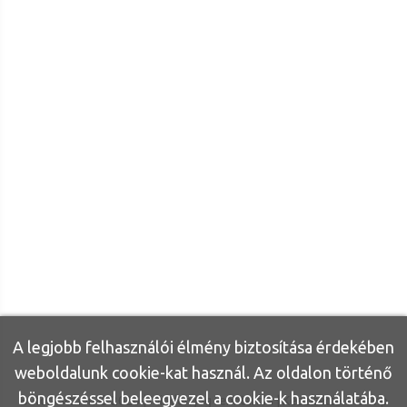
A legjobb felhasználói élmény biztosítása érdekében
weboldalunk cookie-kat használ. Az oldalon történő
böngészéssel beleegyezel a cookie-k használatába.
Bútor Otthon ©
2026
|
Minden jog fenntartva
| Készítette:
Inonvip