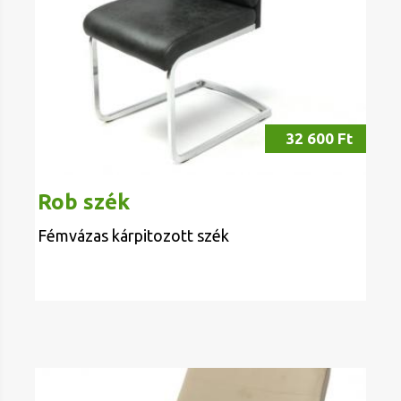
32 600 Ft
Rob szék
Fémvázas kárpitozott szék