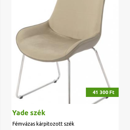
41 300 Ft
Yade szék
Fémvázas kárpitozott szék