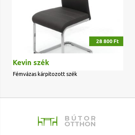
28 800 Ft
Kevin szék
Fémvázas kárpitozott szék
BÚTOR
OTTHON