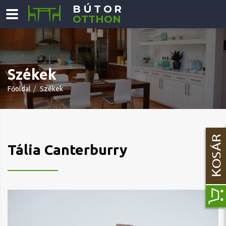
BÚTOR
OTTHON
Székek
Főoldal
Székek
Tália Canterburry