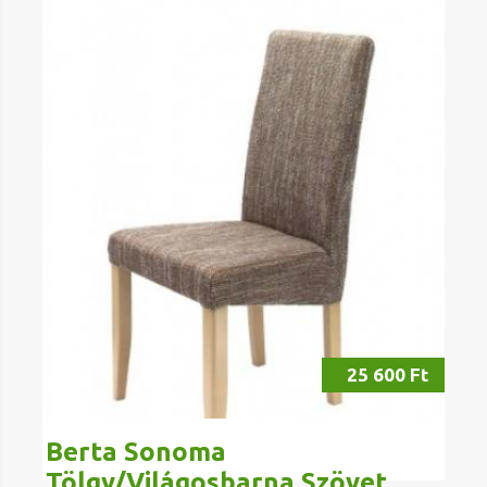
25 600 Ft
Berta Sonoma
Tölgy/Világosbarna Szövet