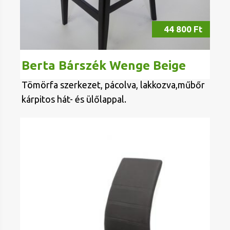
44 800 Ft
Berta Bárszék Wenge Beige
Tömörfa szerkezet, pácolva, lakkozva,műbőr
kárpitos hát- és ülőlappal.