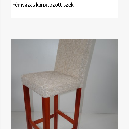
Fémvázas kárpitozott szék