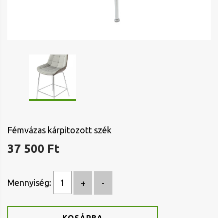
Fémvázas kárpitozott szék
37 500 Ft
Mennyiség: