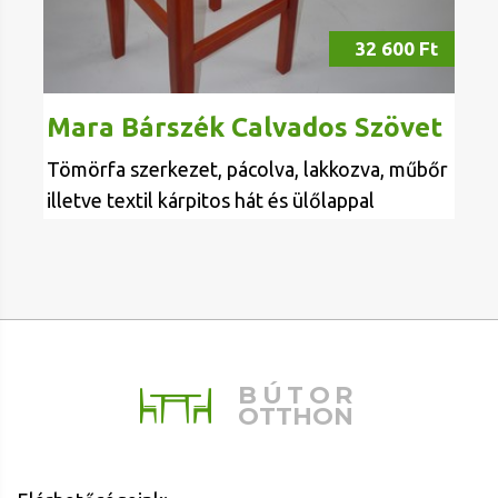
32 600 Ft
Mara Bárszék Calvados Szövet
Tömörfa szerkezet, pácolva, lakkozva, műbőr
illetve textil kárpitos hát és ülőlappal
BÚTOR
OTTHON