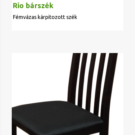
Rio bárszék
Fémvázas kárpitozott szék