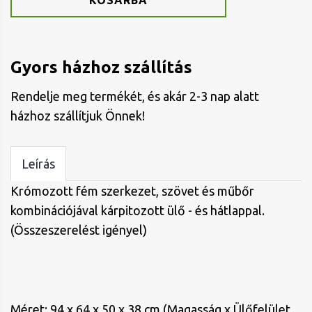
KOSÁRBA
Gyors házhoz szállítás
Rendelje meg termékét, és akár 2-3 nap alatt
házhoz szállítjuk Önnek!
Leírás
Krómozott fém szerkezet, szövet és műbőr
kombinációjával kárpitozott ülő - és hátlappal.
(Összeszerelést igényel)
Méret: 94 x 64 x 50 x 38 cm (Magasság x Ülőfelület